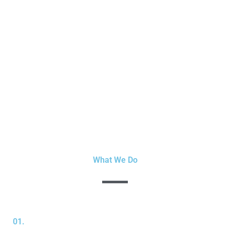
We Support Children and Youth to Reach Their Full
Potential
What We Do
01.